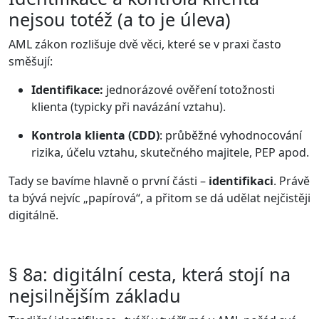
nejsou totéž (a to je úleva)
AML zákon rozlišuje dvě věci, které se v praxi často
směšují:
Identifikace:
jednorázové ověření totožnosti
klienta (typicky při navázání vztahu).
Kontrola klienta (CDD)
: průběžné vyhodnocování
rizika, účelu vztahu, skutečného majitele, PEP apod.
Tady se bavíme hlavně o první části –
identifikaci
. Právě
ta bývá nejvíc „papírová“, a přitom se dá udělat nejčistěji
digitálně.
§ 8a: digitální cesta, která stojí na
nejsilnějším základu