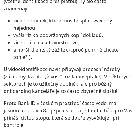
(včetně identifikace přes platbu). Ty ale často
znamenají:
více podmínek, které musíte splnit všechny
najednou,
vyšší riziko podvržených kopií dokladů,
více práce na administrativě,
a horší klientský zážitek („proč po mně chcete
tohle?“).
U videoidentifikace navíc přibývají procesní nároky
(záznamy, kvalita, „živost“, riziko deepfake). V některých
sektorech je to užitečný doplněk, ale pro běžný
onboarding kanceláře je to často zbytečně složité.
Proto Bank iD v českém prostředí často vede: má
jasnou oporu v § 8a, je pro klienta jednoduchá a pro Vás
přináší čistou stopu, která se dobře vysvětluje i při
kontrole.