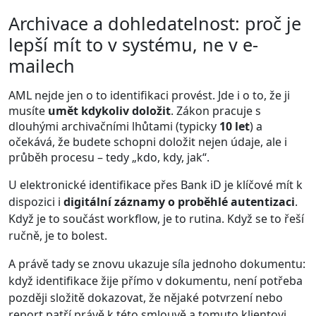
Archivace a dohledatelnost: proč je
lepší mít to v systému, ne v e-
mailech
AML nejde jen o to identifikaci provést. Jde i o to, že ji
musíte
umět kdykoliv doložit
. Zákon pracuje s
dlouhými archivačními lhůtami (typicky
10 let
) a
očekává, že budete schopni doložit nejen údaje, ale i
průběh procesu – tedy „kdo, kdy, jak“.
U elektronické identifikace přes Bank iD je klíčové mít k
dispozici i
digitální záznamy o proběhlé autentizaci
.
Když je to součást workflow, je to rutina. Když se to řeší
ručně, je to bolest.
A právě tady se znovu ukazuje síla jednoho dokumentu:
když identifikace žije přímo v dokumentu, není potřeba
později složitě dokazovat, že nějaké potvrzení nebo
report patří právě k této smlouvě a tomuto klientovi.