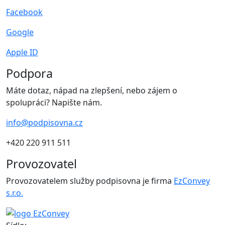
Facebook
Google
Apple ID
Podpora
Máte dotaz, nápad na zlepšení, nebo zájem o
spolupráci? Napište nám.
info@podpisovna.cz
+420 220 911 511
Provozovatel
Provozovatelem služby podpisovna je firma
EzConvey
s.r.o.