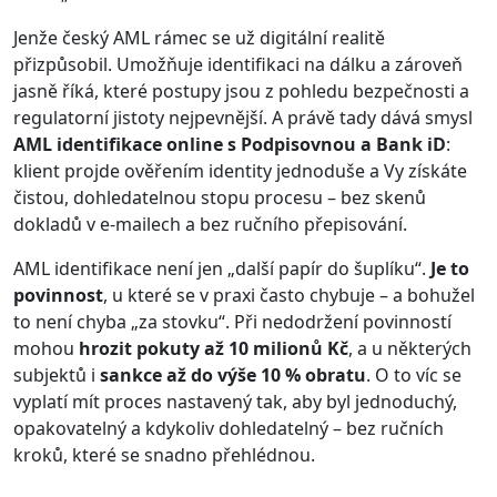
Jenže český AML rámec se už digitální realitě
přizpůsobil. Umožňuje identifikaci na dálku a zároveň
jasně říká, které postupy jsou z pohledu bezpečnosti a
regulatorní jistoty nejpevnější. A právě tady dává smysl
AML identifikace online s Podpisovnou a Bank iD
:
klient projde ověřením identity jednoduše a Vy získáte
čistou, dohledatelnou stopu procesu – bez skenů
dokladů v e-mailech a bez ručního přepisování.
AML identifikace není jen „další papír do šuplíku“.
Je to
povinnost
, u které se v praxi často chybuje – a bohužel
to není chyba „za stovku“. Při nedodržení povinností
mohou
hrozit pokuty až 10 milionů Kč
, a u některých
subjektů i
sankce až do výše 10 % obratu
. O to víc se
vyplatí mít proces nastavený tak, aby byl jednoduchý,
opakovatelný a kdykoliv dohledatelný – bez ručních
kroků, které se snadno přehlédnou.