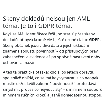
Skeny dokladů nejsou jen AML
téma. Je to i GDPR téma.
Když se AML identifikace řeší „po staru“ přes skeny
dokladů, přibývá kromě AML ještě druhé riziko:
GDPR
.
Skeny občanek jsou citlivá data a jejich ukládání
znamená spoustu povinností – od přístupových práv,
zabezpečení a evidence až po správné nastavení doby
uchování a mazání.
A teď ta praktická otázka: kdo si po letech opravdu
spolehlivě ohlídá, co se má kdy vymazat, a co naopak
musíte držet kvůli zákonné povinnosti? I proto dává
smysl mít proces co nejvíc „čistý“ – s minimem souborů,
minimem ručních kroků a jasně dohledatelnou stopou.