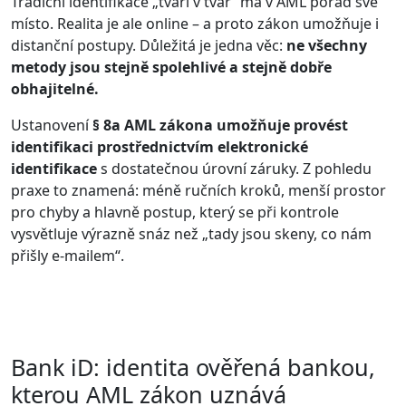
Tradiční identifikace „tváří v tvář“ má v AML pořád své
místo. Realita je ale online – a proto zákon umožňuje i
distanční postupy. Důležitá je jedna věc:
ne všechny
metody jsou stejně spolehlivé a stejně dobře
obhajitelné.
Ustanovení
§ 8a AML zákona umožňuje provést
identifikaci prostřednictvím elektronické
identifikace
s dostatečnou úrovní záruky. Z pohledu
praxe to znamená: méně ručních kroků, menší prostor
pro chyby a hlavně postup, který se při kontrole
vysvětluje výrazně snáz než „tady jsou skeny, co nám
přišly e-mailem“.
Bank iD: identita ověřená bankou,
kterou AML zákon uznává