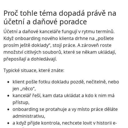
Proč tohle téma dopadá právě na
účetní a daňové poradce
Účetní a daňové kanceláře fungují v rytmu termínů.
Když onboarding nového klienta drhne na „pošlete
prosím ještě doklady“, stojí práce. A zároveň roste
množství citlivých souborů, které se někam ukládají,
přeposílají a dohledávají.
Typické situace, které znáte:
klient pošle fotku dokladu pozdě, nečitelně, nebo
jen „něco“,
kancelář řeší, kam data ukládat a kdo k nim má
přístup,
onboarding se protahuje a vy místo práce děláte
administrativu,
a když přijde kontrola, nechcete lovit v historii e-